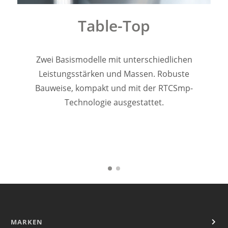
Convotherm
Delfield
Table-Top
Frymaster
Garland
Lincoln
Zwei Basismodelle mit unterschiedlichen
Merco
Leistungsstärken und Massen. Robuste
Merrychef
Bauweise, kompakt und mit der RTCSmp-
Multiplex
Technologie ausgestattet.
Crystal Tips
Wmaxx
Vertrieb
Gebietsleiter
Key Account Manager
Anwendungsberater
Aktuelles
Downloads
Unternehmen
Kontakt
MARKEN
Karriere